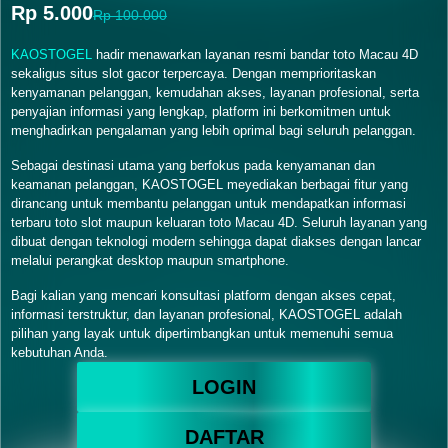
Rp 5.000
Rp 100.000
KAOSTOGEL
hadir menawarkan layanan resmi bandar toto Macau 4D
sekaligus situs slot gacor terpercaya. Dengan memprioritaskan
kenyamanan pelanggan, kemudahan akses, layanan profesional, serta
penyajian informasi yang lengkap, platform ini berkomitmen untuk
menghadirkan pengalaman yang lebih oprimal bagi seluruh pelanggan.
Sebagai destinasi utama yang berfokus pada kenyamanan dan
keamanan pelanggan, KAOSTOGEL meyediakan berbagai fitur yang
dirancang untuk membantu pelanggan untuk mendapatkan informasi
terbaru toto slot maupun keluaran toto Macau 4D. Seluruh layanan yang
dibuat dengan teknologi modern sehingga dapat diakses dengan lancar
melalui perangkat desktop maupun smartphone.
Bagi kalian yang mencari konsultasi platform dengan akses cepat,
informasi terstruktur, dan layanan profesional, KAOSTOGEL adalah
pilihan yang layak untuk dipertimbangkan untuk memenuhi semua
kebutuhan Anda.
LOGIN
DAFTAR