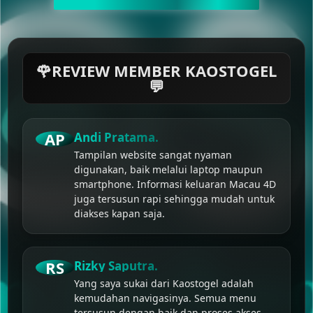
🌹REVIEW MEMBER KAOSTOGEL
💬
AP
Andi Pratama.
Tampilan website sangat nyaman
digunakan, baik melalui laptop maupun
smartphone. Informasi keluaran Macau 4D
juga tersusun rapi sehingga mudah untuk
diakses kapan saja.
RS
Rizky Saputra.
Yang saya sukai dari Kaostogel adalah
kemudahan navigasinya. Semua menu
tersusun dengan baik dan proses akses