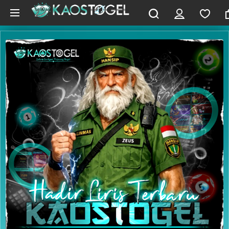
Skip to main content