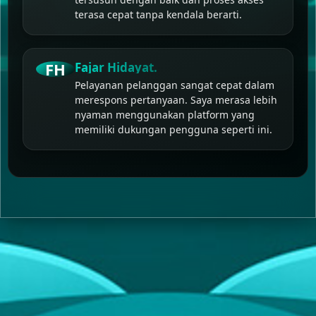
terasa cepat tanpa kendala berarti.
FH
Fajar Hidayat.
Pelayanan pelanggan sangat cepat dalam
merespons pertanyaan. Saya merasa lebih
nyaman menggunakan platform yang
memiliki dukungan pengguna seperti ini.