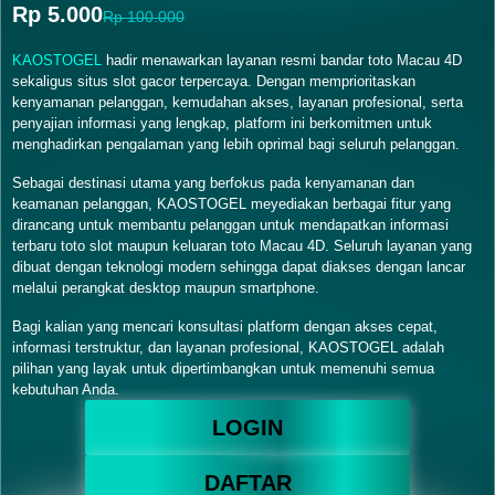
Rp 5.000
Rp 100.000
KAOSTOGEL
hadir menawarkan layanan resmi bandar toto Macau 4D
sekaligus situs slot gacor terpercaya. Dengan memprioritaskan
kenyamanan pelanggan, kemudahan akses, layanan profesional, serta
penyajian informasi yang lengkap, platform ini berkomitmen untuk
menghadirkan pengalaman yang lebih oprimal bagi seluruh pelanggan.
Sebagai destinasi utama yang berfokus pada kenyamanan dan
keamanan pelanggan, KAOSTOGEL meyediakan berbagai fitur yang
dirancang untuk membantu pelanggan untuk mendapatkan informasi
terbaru toto slot maupun keluaran toto Macau 4D. Seluruh layanan yang
dibuat dengan teknologi modern sehingga dapat diakses dengan lancar
melalui perangkat desktop maupun smartphone.
Bagi kalian yang mencari konsultasi platform dengan akses cepat,
informasi terstruktur, dan layanan profesional, KAOSTOGEL adalah
pilihan yang layak untuk dipertimbangkan untuk memenuhi semua
kebutuhan Anda.
LOGIN
DAFTAR