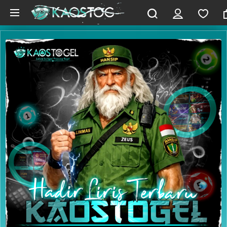
Skip to main content