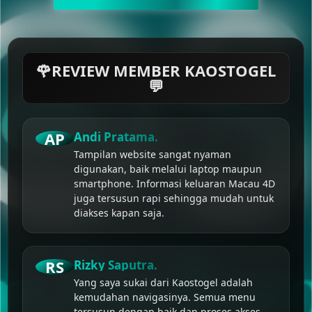
🌹REVIEW MEMBER KAOSTOGEL
💬
AP
Andi Pratama.
Tampilan website sangat nyaman
digunakan, baik melalui laptop maupun
smartphone. Informasi keluaran Macau 4D
juga tersusun rapi sehingga mudah untuk
diakses kapan saja.
RS
Rizky Saputra.
Yang saya sukai dari Kaostogel adalah
kemudahan navigasinya. Semua menu
tersusun dengan baik dan proses akses