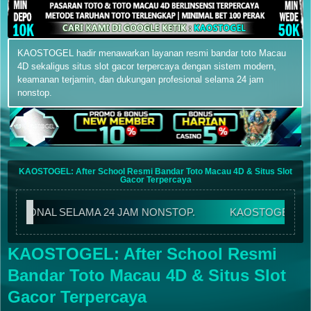
KAOSTOGEL hadir menawarkan layanan resmi bandar toto Macau
4D sekaligus situs slot gacor terpercaya dengan sistem modern,
keamanan terjamin, dan dukungan profesional selama 24 jam
nonstop.
KAOSTOGEL: After School Resmi Bandar Toto Macau 4D & Situs Slot
Gacor Terpercaya
LAMA 24 JAM NONSTOP.
KAOSTOGEL HADIR MENAWAR
KAOSTOGEL: After School Resmi
Bandar Toto Macau 4D & Situs Slot
Gacor Terpercaya